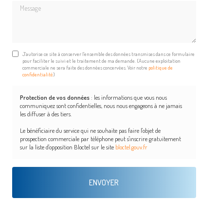
Message
J'autorise ce site à conserver l'ensemble des données transmises dans ce formulaire
pour faciliter le suivi et le traitement de ma demande.
(Aucune exploitation
commerciale ne sera faite des données concervées. Voir notre
politique de
confidentialité
)
Protection de vos données
: les informations que vous nous
communiquez sont confidentielles, nous nous engageons à ne jamais
les diffuser à des tiers.
Le bénéficiaire du service qui ne souhaite pas faire l'objet de
prospection commerciale par téléphone peut s'inscrire gratuitement
sur la liste d'opposition Bloctel sur le site
bloctel.gouv.fr