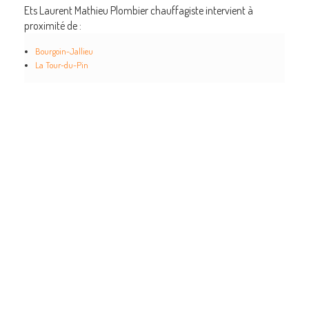
Ets Laurent Mathieu Plombier chauffagiste intervient à
proximité de :
Bourgoin-Jallieu
La Tour-du-Pin