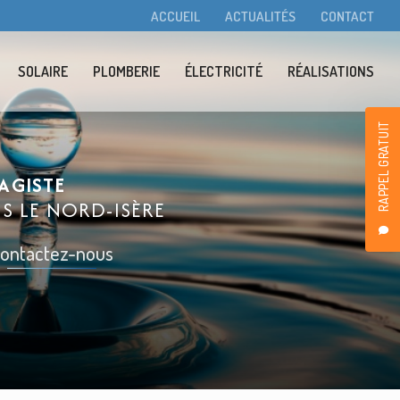
condaire
ACCUEIL
ACTUALITÉS
CONTACT
SOLAIRE
PLOMBERIE
ÉLECTRICITÉ
RÉALISATIONS
RAPPEL GRATUIT
AGISTE
NS LE
NORD-ISÈRE
ontactez-nous