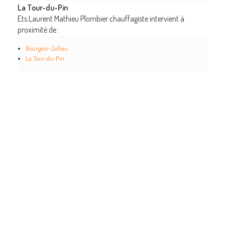
La Tour-du-Pin
Ets Laurent Mathieu Plombier chauffagiste intervient à
proximité de :
Bourgoin-Jallieu
La Tour-du-Pin