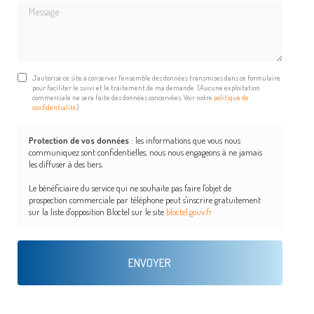
Message
J'autorise ce site à conserver l'ensemble des données transmises dans ce formulaire
pour faciliter le suivi et le traitement de ma demande.
(Aucune exploitation
commerciale ne sera faite des données concervées. Voir notre
politique de
confidentialité
)
Protection de vos données
: les informations que vous nous
communiquez sont confidentielles, nous nous engageons à ne jamais
les diffuser à des tiers.
Le bénéficiaire du service qui ne souhaite pas faire l'objet de
prospection commerciale par téléphone peut s'inscrire gratuitement
sur la liste d'opposition Bloctel sur le site
bloctel.gouv.fr