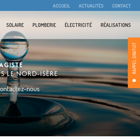
condaire
ACCUEIL
ACTUALITÉS
CONTACT
SOLAIRE
PLOMBERIE
ÉLECTRICITÉ
RÉALISATIONS
RAPPEL GRATUIT
AGISTE
NS LE
NORD-ISÈRE
ontactez-nous