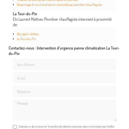
Dépannage d'une climatisation réversible par plombier chauffagiste
La Tour-du-Pin
Ets Laurent Mathieu Plombier chauffagiste intervient à proximité
de :
Bourgoin-Jallieu
La Tour-du-Pin
Contactez-nous : Intervention d'urgence panne climatisation La Tour-
du-Pin
Nom Prénom
Email
Téléphone
Message
J'autorise ce site à conserver l'ensemble des données transmises dans ce formulaire pour faciliter