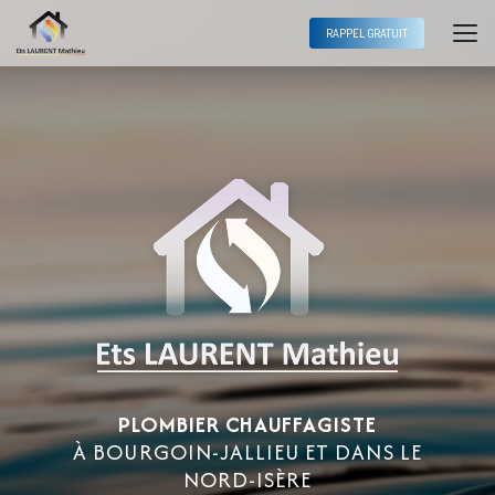
Aller
au
RAPPEL GRATUIT
contenu
principal
PLOMBIER CHAUFFAGISTE
À BOURGOIN-JALLIEU ET DANS LE
NORD-ISÈRE