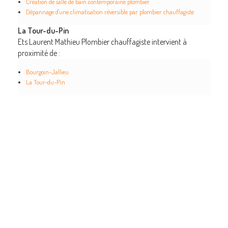
Création de salle de bain contemporaine plombier
Dépannage d'une climatisation réversible par plombier chauffagiste
La Tour-du-Pin
Ets Laurent Mathieu Plombier chauffagiste intervient à
proximité de :
Bourgoin-Jallieu
La Tour-du-Pin