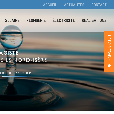
condaire
ACCUEIL
ACTUALITÉS
CONTACT
SOLAIRE
PLOMBERIE
ÉLECTRICITÉ
RÉALISATIONS
RAPPEL GRATUIT
AGISTE
NS LE
NORD-ISÈRE
ontactez-nous