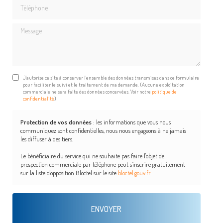
Téléphone
Message
J'autorise ce site à conserver l'ensemble des données transmises dans ce formulaire
pour faciliter le suivi et le traitement de ma demande.
(Aucune exploitation
commerciale ne sera faite des données concervées. Voir notre
politique de
confidentialité
)
Protection de vos données
: les informations que vous nous
communiquez sont confidentielles, nous nous engageons à ne jamais
les diffuser à des tiers.
Le bénéficiaire du service qui ne souhaite pas faire l'objet de
prospection commerciale par téléphone peut s'inscrire gratuitement
sur la liste d'opposition Bloctel sur le site
bloctel.gouv.fr