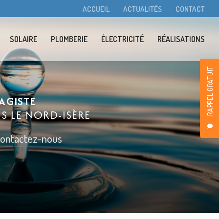
condaire
ACCUEIL
ACTUALITÉS
CONTACT
SOLAIRE
PLOMBERIE
ÉLECTRICITÉ
RÉALISATIONS
RAPPEL GRATUIT
AGISTE
NS LE
NORD-ISÈRE
ontactez-nous