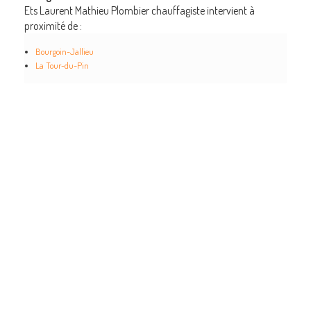
Ets Laurent Mathieu Plombier chauffagiste intervient à
proximité de :
Bourgoin-Jallieu
La Tour-du-Pin