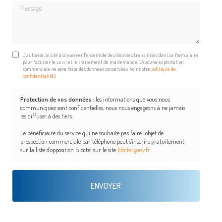
Message
J'autorise ce site à conserver l'ensemble des données transmises dans ce formulaire
pour faciliter le suivi et le traitement de ma demande.
(Aucune exploitation
commerciale ne sera faite des données concervées. Voir notre
politique de
confidentialité
)
Protection de vos données
: les informations que vous nous
communiquez sont confidentielles, nous nous engageons à ne jamais
les diffuser à des tiers.
Le bénéficiaire du service qui ne souhaite pas faire l'objet de
prospection commerciale par téléphone peut s'inscrire gratuitement
sur la liste d'opposition Bloctel sur le site
bloctel.gouv.fr