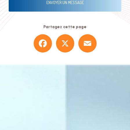
ENVOYER UN MESSAGE
Bourgoin-Jallieu
|
Chauffagiste, contrat d'entretien, dépannage, installation chaudière
gaz condensation à la tour du pin, Bourgoin Jallieu
|
Entreprise RGE pour Installation
pompe à chaleur à La-Tour-du-Pin et Bourgoin-Jallieu
|
Chauffagiste, frigoriste Vente
et pose climatisation réversible à Bourgoin-Jallieu
|
Installation chaudière gaz à
condensation à La-Tour-du-Pin et Bourgoin-Jallieu
|
Création et installation de salle de
bain clé en main avec douche à l'italienne dans maison ou appartement à Bourguoin-
Partagez cette page
Jallieu
Facebook
X
Email