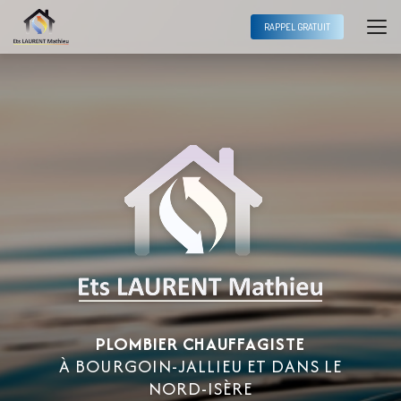
Aller
au
RAPPEL GRATUIT
contenu
principal
PLOMBIER CHAUFFAGISTE
À BOURGOIN-JALLIEU ET DANS LE
NORD-ISÈRE