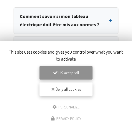
Comment savoir si mon tableau
+
électrique doit être mis aux normes ?
Qu'est-ce qu'une borne IRVE et
This site uses cookies and gives you control over what you want
+
pourquoi faire appel à un électricien
to activate
certifié ?
OK, accept all
Combien coûte la mise aux normes
+
Deny all cookies
d'un tableau électrique à Bourgoin-
Jallieu ?
PERSONALIZE
PRIVACY POLICY
Pouvez-vous intervenir en électricité
+
dans un logement occupé ?