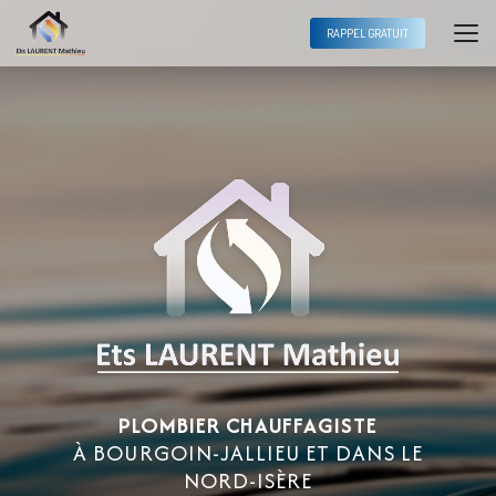
Aller
au
RAPPEL GRATUIT
contenu
principal
PLOMBIER CHAUFFAGISTE
À BOURGOIN-JALLIEU ET DANS LE
NORD-ISÈRE