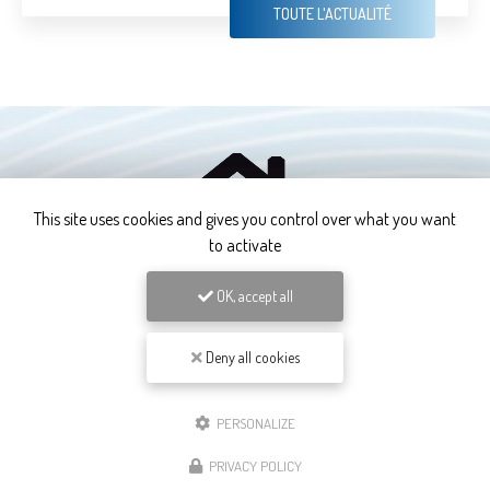
TOUTE L'ACTUALITÉ
This site uses cookies and gives you control over what you want
to activate
OK, accept all
Deny all cookies
Plombier chauffagiste
à Bourgoin-Jallieu et dans le
Nord-Isère
36 route de Lyon
PERSONALIZE
38110 Rochetoirin
PRIVACY POLICY
04 27 54 29 77