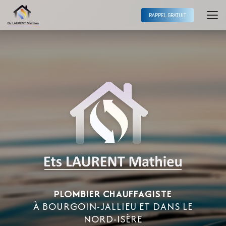
Aller
au
RAPPEL GRATUIT
contenu
principal
PLOMBIER CHAUFFAGISTE
À BOURGOIN-JALLIEU ET DANS LE
NORD-ISÈRE