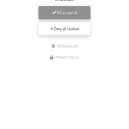
OK, accept all
Deny all cookies
PERSONALIZE
PRIVACY POLICY
Plombier chauffagiste
à Bourgoin-Jallieu et dans le
Nord-Isère
36 route de Lyon
38110 Rochetoirin
04 27 54 29 77
Du lundi au vendredi :
de 8h à 12h et 13h à 17h30
Suivez-nous sur les réseaux sociaux