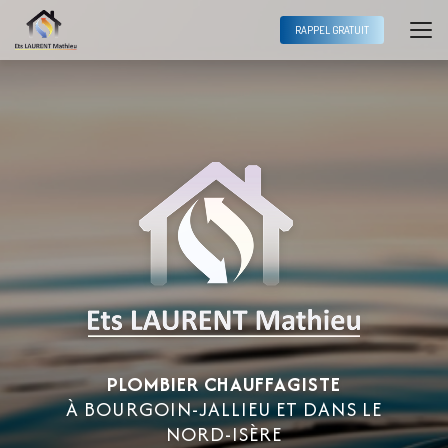
Aller
au
RAPPEL GRATUIT
contenu
principal
PLOMBIER CHAUFFAGISTE
À BOURGOIN-JALLIEU ET DANS LE
NORD-ISÈRE