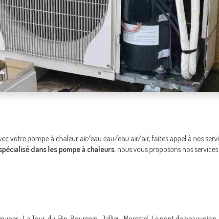
c votre pompe à chaleur air/eau eau/eau air/air, faites appel à nos serv
 spécialisé dans les pompe à chaleurs
, nous vous proposons nos services 
unes : La Tour-du-Pin, Bourgoin-Jallieu, Morestel, Le pont de beauvoisin, 