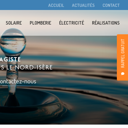
condaire
ACCUEIL
ACTUALITÉS
CONTACT
SOLAIRE
PLOMBERIE
ÉLECTRICITÉ
RÉALISATIONS
RAPPEL GRATUIT
AGISTE
NS LE
NORD-ISÈRE
ontactez-nous