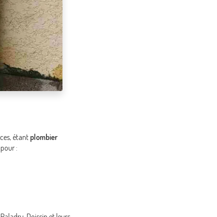
ices, étant
plombier
pour :
Paladru, Doissin et leurs