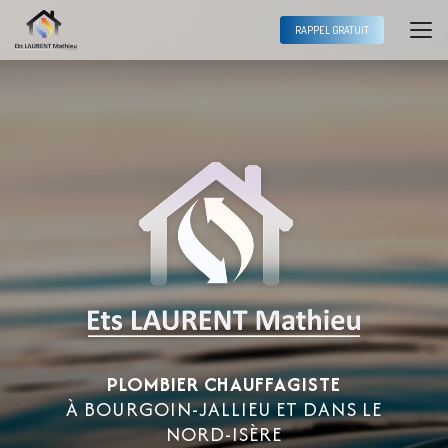
Aller
au
RAPPEL GRATUIT
contenu
principal
PLOMBIER CHAUFFAGISTE
À BOURGOIN-JALLIEU ET DANS LE
NORD-ISÈRE