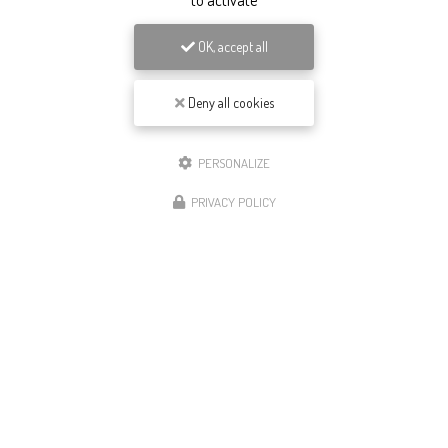
to activate
OK, accept all
Deny all cookies
PERSONALIZE
PRIVACY POLICY
Plombier chauffagiste
à Bourgoin-Jallieu et dans le
Nord-Isère
36 route de Lyon
38110 Rochetoirin
04 27 54 29 77
Du lundi au vendredi :
de 8h à 12h et 13h à 17h30
Suivez-nous sur les réseaux sociaux