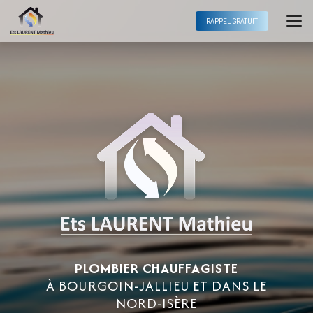
Aller
au
RAPPEL GRATUIT
contenu
principal
PLOMBIER CHAUFFAGISTE
À BOURGOIN-JALLIEU ET DANS LE
NORD-ISÈRE