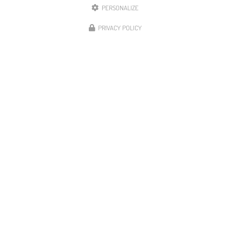
à Bourgoin-Jallieu et dans le
Nord-Isère
PERSONALIZE
36 route de Lyon
PRIVACY POLICY
38110 Rochetoirin
04 27 54 29 77
Du lundi au vendredi :
de 8h à 12h et 13h à 17h30
Suivez-nous sur les réseaux sociaux
Envoyez un message
Nom Prénom