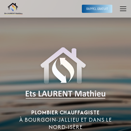
Aller
au
RAPPEL GRATUIT
contenu
principal
PLOMBIER CHAUFFAGISTE
À BOURGOIN-JALLIEU ET DANS LE
NORD-ISÈRE