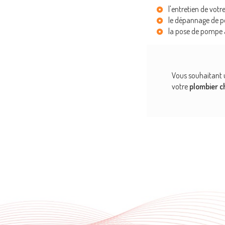
l'entretien de vot
le dépannage de p
la pose de pompe 
Vous souhaitant 
votre
plombier c