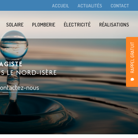
condaire
ACCUEIL
ACTUALITÉS
CONTACT
SOLAIRE
PLOMBERIE
ÉLECTRICITÉ
RÉALISATIONS
RAPPEL GRATUIT
AGISTE
NS LE
NORD-ISÈRE
ontactez-nous