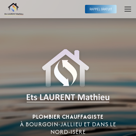
Aller
au
RAPPEL GRATUIT
contenu
principal
PLOMBIER CHAUFFAGISTE
À BOURGOIN-JALLIEU ET DANS LE
NORD-ISÈRE