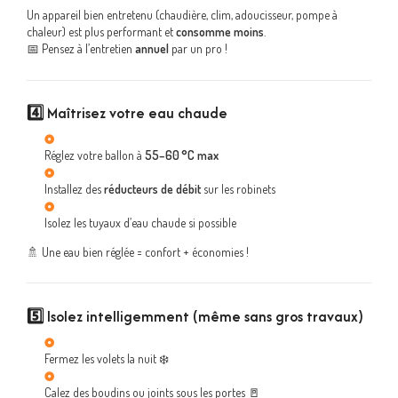
Un appareil bien entretenu (chaudière, clim, adoucisseur, pompe à
chaleur) est plus performant et
consomme moins
.
📅 Pensez à l’entretien
annuel
par un pro !
4️⃣
Maîtrisez votre eau chaude
Réglez votre ballon à
55–60 °C max
Installez des
réducteurs de débit
sur les robinets
Isolez les tuyaux d’eau chaude si possible
🚿 Une eau bien réglée = confort + économies !
5️⃣
Isolez intelligemment (même sans gros travaux)
Fermez les volets la nuit ❄️
Calez des boudins ou joints sous les portes 🚪